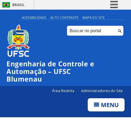
BRASIL
Simplifique!
ACESSIBILIDADE
ALTO CONTRASTE
MAPA DO SITE
Comunica BR
Participe
Acesso à informação
Legislação
Engenharia de Controle e
Canais
Automação – UFSC
Blumenau
Área Restrita
Administradores do Site
MENU