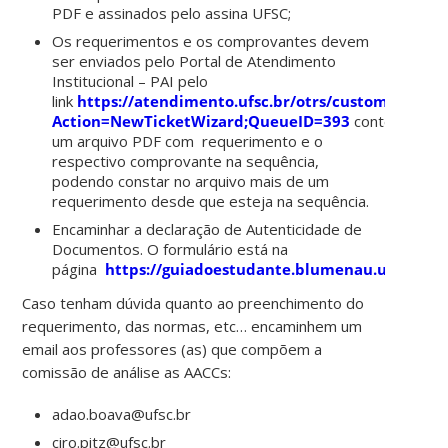
PDF e assinados pelo assina UFSC;
Os requerimentos e os comprovantes devem
ser enviados pelo Portal de Atendimento
Institucional – PAI pelo
link
https://atendimento.ufsc.br/otrs/customer.pl?
Action=NewTicketWizard;QueueID=393
contendo
um arquivo PDF com requerimento e o
respectivo comprovante na sequência,
podendo constar no arquivo mais de um
requerimento desde que esteja na sequência.
Encaminhar a declaração de Autenticidade de
Documentos. O formulário está na
página
https://guiadoestudante.blumenau.ufsc.br/f
Caso tenham dúvida quanto ao preenchimento do
requerimento, das normas, etc… encaminhem um
email aos professores (as) que compõem a
comissão de análise as AACCs:
adao.boava@ufsc.br
ciro.pitz@ufsc.br